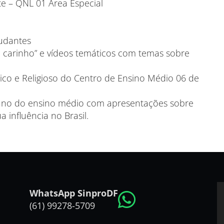
e – QNL 01 Área Especial
tudantes
 carinho” e vídeos temáticos com temas sobre
ítico e Religioso do Centro de Ensino Médio 06 de
º ano do ensino médio com apresentações sobre
a influência no Brasil.
WhatsApp SinproDF
(61) 99278-5709