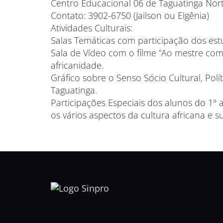
Centro Educacional 06 de Taguatinga Nort
Contato: 3902-6750 (Jailson ou Elgênia)
Atividades Culturais:
Salas Temáticas com participação dos es
Sala de Vídeo com o filme “Ao mestre com
africanidade.
Gráfico sobre o Senso Sócio Cultural, Pol
Taguatinga.
Participações Especiais dos alunos do 1
os vários aspectos da cultura africana e su