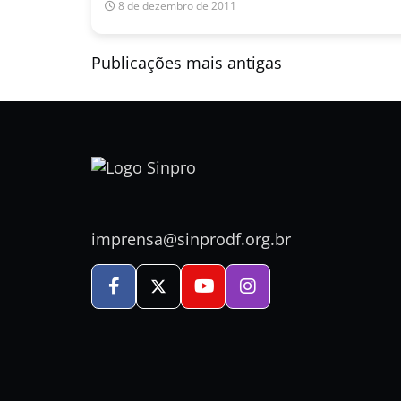
8 de dezembro de 2011
Navegação
Publicações mais antigas
por
posts
imprensa@sinprodf.org.br