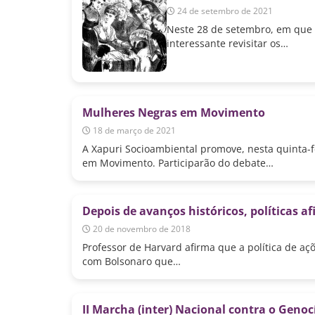
24 de setembro de 2021
Neste 28 de setembro, em que 
interessante revisitar os…
Mulheres Negras em Movimento
18 de março de 2021
A Xapuri Socioambiental promove, nesta quinta-f
em Movimento. Participarão do debate…
Depois de avanços históricos, políticas a
20 de novembro de 2018
Professor de Harvard afirma que a política de aç
com Bolsonaro que…
II Marcha (inter) Nacional contra o Geno