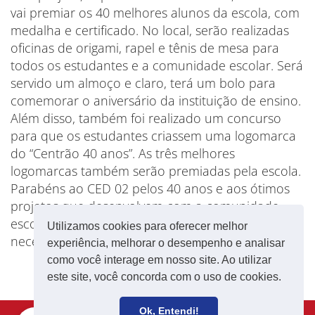
vai premiar os 40 melhores alunos da escola, com
medalha e certificado. No local, serão realizadas
oficinas de origami, rapel e tênis de mesa para
todos os estudantes e a comunidade escolar. Será
servido um almoço e claro, terá um bolo para
comemorar o aniversário da instituição de ensino.
Além disso, também foi realizado um concurso
para que os estudantes criassem uma logomarca
do “Centrão 40 anos”. As três melhores
logomarcas também serão premiadas pela escola.
Parabéns ao CED 02 pelos 40 anos e aos ótimos
projetos que desenvolvem com a comunidade
escolar, sem se esquecer dos que mais
Utilizamos cookies para oferecer melhor
necessitam.
experiência, melhorar o desempenho e analisar
como você interage em nosso site. Ao utilizar
este site, você concorda com o uso de cookies.
Ok, Entendi!