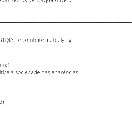
 com textos de Torquato Neto,
───────────────────────────────────
GBTQIA+ e combate ao bullying.
───────────────────────────────────
nta)
ítica à sociedade das aparências.
───────────────────────────────────
B)