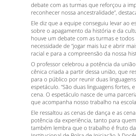
debate com as turmas que reforçou a impo
reconhecer nossa ancestralidade”, destaca
Ele diz que a equipe conseguiu levar ao e
sobre o apagamento da história e da cultu
houve um debate com as turmas e todos
necessidade de “jogar mais luz e abrir ma
racial e para a compreensão da nossa hist
O professor celebrou a potência da uniã
cênica criada a partir dessa união, que r
para o público por reunir duas linguagen
espetáculo. “São duas linguagens fortes, 
cena. O espetáculo nasce de uma parceri
que acompanha nosso trabalho na escola”,
Ele ressaltou as cenas de dança e as ce
potência da experiência, tanto para quem
também lembra que o trabalho é fruto d
Institucional de Bolsa de Iniciação à Doc