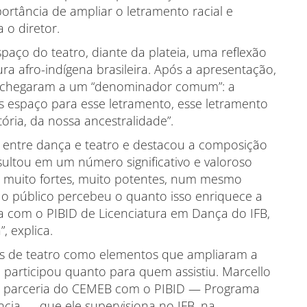
rtância de ampliar o letramento racial e
 o diretor.
spaço do teatro, diante da plateia, uma reflexão
ra afro-indígena brasileira. Após a apresentação,
 chegaram a um “denominador comum”: a
is espaço para esse letramento, esse letramento
ória, da nossa ancestralidade”.
o entre dança e teatro e destacou a composição
esultou em um número significativo e valoroso
s muito fortes, muito potentes, num mesmo
e o público percebeu o quanto isso enriquece a
a com o PIBID de Licenciatura em Dança do IFB,
 explica.
nas de teatro como elementos que ampliaram a
 participou quanto para quem assistiu. Marcello
a parceria do CEMEB com o PIBID — Programa
ência — que ele supervisiona no IFB, na