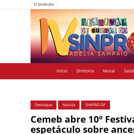
O Sindicato
Início
Diretoria
Mural
Saúd
Destaque
Notícia
SINPRO-DF
Cemeb abre 10º Festiv
espetáculo sobre ance