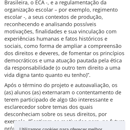
Brasileira, o ECA -, e a regulamentação da
organização escolar – por exemplo, regimento
escolar -, a seus contextos de produção,
reconhecendo e analisando possíveis
motivações, finalidades e sua vinculação com
experiências humanas e fatos históricos e
sociais, como forma de ampliar a compreensão
dos direitos e deveres, de fomentar os princípios
democráticos e uma atuação pautada pela ética
da responsabilidade (o outro tem direito a uma
vida digna tanto quanto eu tenho)”.
Após o término do projeto e autoavaliação, os
(as) alunos (as) externaram o contentamento de
terem participado de algo tão interessante e
esclarecedor sobre temas dos quais
desconheciam sobre os seus direitos, por
exemplo. “Sentiram-se motivados para, no futuro
próximo, pleitearem uma vaga em Universidades
Utilizamos cookies para oferecer melhor