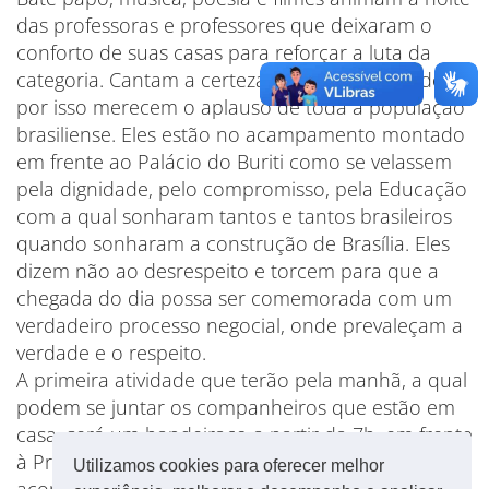
das professoras e professores que deixaram o
conforto de suas casas para reforçar a luta da
categoria. Cantam a certeza do dever cumprido e
por isso merecem o aplauso de toda a população
brasiliense. Eles estão no acampamento montado
em frente ao Palácio do Buriti como se velassem
pela dignidade, pelo compromisso, pela Educação
com a qual sonharam tantos e tantos brasileiros
quando sonharam a construção de Brasília. Eles
dizem não ao desrespeito e torcem para que a
chegada do dia possa ser comemorada com um
verdadeiro processo negocial, onde prevaleçam a
verdade e o respeito.
A primeira atividade que terão pela manhã, a qual
podem se juntar os companheiros que estão em
casa, será um bandeiraço a partir da 7h, em frente
à Praça do Buriti. Eles continuarão na Praça para
Utilizamos cookies para oferecer melhor