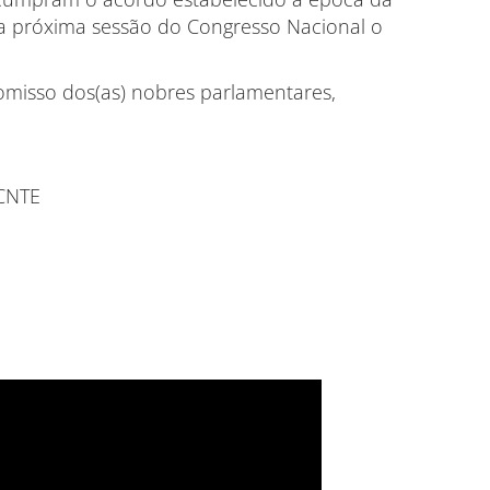
a próxima sessão do Congresso Nacional o
misso dos(as) nobres parlamentares,
 CNTE