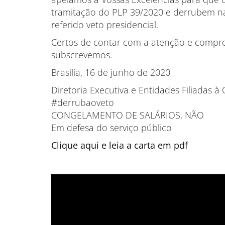
tramitação do PLP 39/2020 e derrubem n
referido veto presidencial.
Certos de contar com a atenção e compro
subscrevemos.
Brasília, 16 de junho de 2020
Diretoria Executiva e Entidades Filiadas à
#derrubaoveto
CONGELAMENTO DE SALÁRIOS, NÃO
Em defesa do serviço público
Clique aqui e leia a carta em pdf