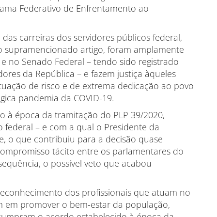
ama Federativo de Enfrentamento ao
as carreiras dos servidores públicos federal,
as ao supramencionado artigo, foram amplamente
 no Senado Federal – tendo sido registrado
ores da República – e fazem justiça àqueles
ituação de risco e de extrema dedicação ao povo
rágica pandemia da COVID-19.
o à época da tramitação do PLP 39/2020,
 federal – e com a qual o Presidente da
, o que contribuiu para a decisão quase
ompromisso tácito entre os parlamentares do
sequência, o possível veto que acabou
 reconhecimento dos profissionais que atuam no
m em promover o bem-estar da população,
 cumpram o acordo estabelecido à época da