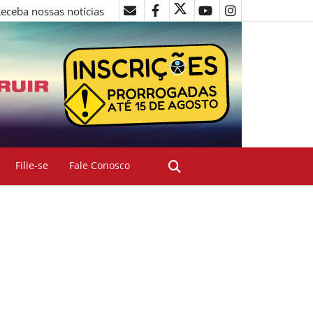
eceba nossas notícias
Filie-se
Fale Conosco