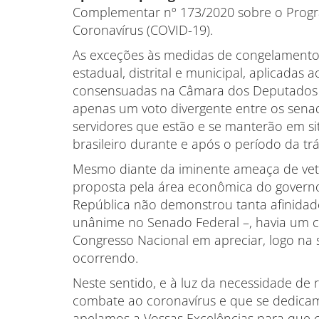
Complementar nº 173/2020 sobre o Progr
Coronavírus (COVID-19).
As exceções às medidas de congelamento d
estadual, distrital e municipal, aplicad
consensuadas na Câmara dos Deputados e
apenas um voto divergente entre os senad
servidores que estão e se manterão em s
brasileiro durante e após o período da t
Mesmo diante da iminente ameaça de vet
proposta pela área econômica do governo
República não demonstrou tanta afinidade
unânime no Senado Federal –, havia um c
Congresso Nacional em apreciar, logo na 
ocorrendo.
Neste sentido, e à luz da necessidade de
combate ao coronavírus e que se dedica
apelamos a Vossas Excelências para que