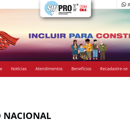
R
e
Notícias
Atendimentos
Benefícios
Recadastre-se
O NACIONAL