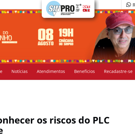
R
e
Notícias
Atendimentos
Benefícios
Recadastre-se
onhecer os riscos do PLC
e