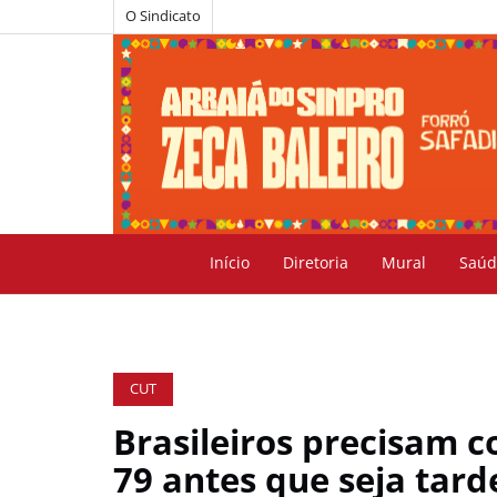
O Sindicato
Início
Diretoria
Mural
Saúd
CUT
Brasileiros precisam c
79 antes que seja tard