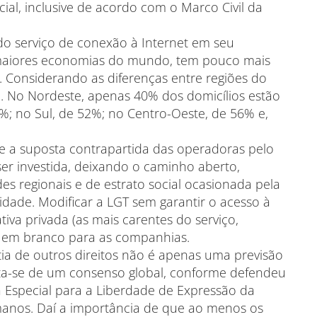
ial, inclusive de acordo com o Marco Civil da
do serviço de conexão à Internet em seu
dez maiores economias do mundo, tem pouco mais
 Considerando as diferenças entre regiões do
e. No Nordeste, apenas 40% dos domicílios estão
%; no Sul, de 52%; no Centro-Oeste, de 56% e,
e a suposta contrapartida das operadoras pelo
ser investida, deixando o caminho aberto,
es regionais e de estrato social ocasionada pela
dade. Modificar a LGT sem garantir o acesso à
tiva privada (as mais carentes do serviço,
 em branco para as companhias.
tia de outros direitos não é apenas uma previsão
 Trata-se de um consenso global, conforme defendeu
ia Especial para a Liberdade de Expressão da
anos. Daí a importância de que ao menos os