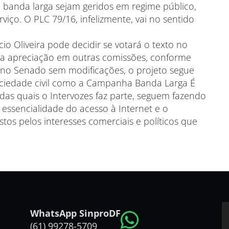
 banda larga sejam geridos em regime público,
viço. O PLC 79/16, infelizmente, vai no sentido
o Oliveira pode decidir se votará o texto no
ra apreciação em outras comissões, conforme
 no Senado sem modificações, o projeto segue
ociedade civil como a Campanha Banda Larga É
 das quais o Intervozes faz parte, seguem fazendo
essencialidade do acesso à Internet e o
os pelos interesses comerciais e políticos que
WhatsApp SinproDF
(61) 99278-5709