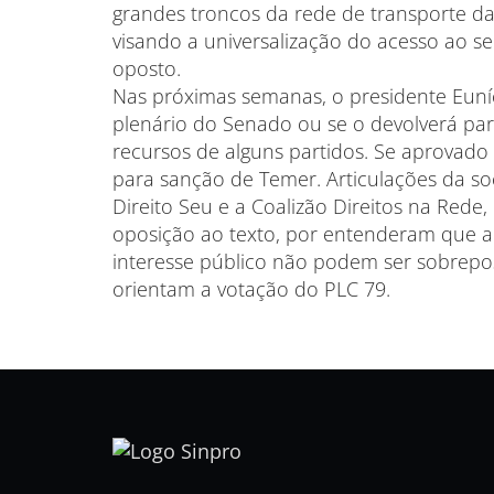
grandes troncos da rede de transporte da
visando a universalização do acesso ao ser
oposto.
Nas próximas semanas, o presidente Euníci
plenário do Senado ou se o devolverá pa
recursos de alguns partidos. Se aprovado
para sanção de Temer. Articulações da s
Direito Seu e a Coalizão Direitos na Rede,
oposição ao texto, por entenderam que a 
interesse público não podem ser sobrepost
orientam a votação do PLC 79.