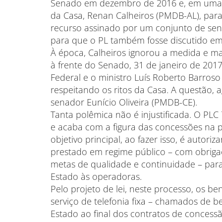
Senado em dezembro de 2016 e, em uma s
da Casa, Renan Calheiros (PMDB-AL), par
recurso assinado por um conjunto de sena
para que o PL também fosse discutido em
À época, Calheiros ignorou a medida e ma
à frente do Senado, 31 de janeiro de 2017
Federal e o ministro Luís Roberto Barroso
respeitando os ritos da Casa. A questão, 
senador Eunício Oliveira (PMDB-CE).
Tanta polêmica não é injustificada. O PLC
e acaba com a figura das concessões na p
objetivo principal, ao fazer isso, é autoriz
prestado em regime público – com obrigaçõ
metas de qualidade e continuidade – para
Estado às operadoras.
Pelo projeto de lei, neste processo, os b
serviço de telefonia fixa – chamados de b
Estado ao final dos contratos de concess