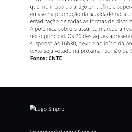
que, no inciso do artigo 2º, define a sup
ênfase na promoção da igualdade racial, r
erradicação de todas as formas de discri
A polêmica sobre o assunto marcou a reu
texto principal. Os 26 destaques apresen
suspensa às 16h30, devido ao início da o
texto seja votado na próxima reunião da
Fonte: CNTE