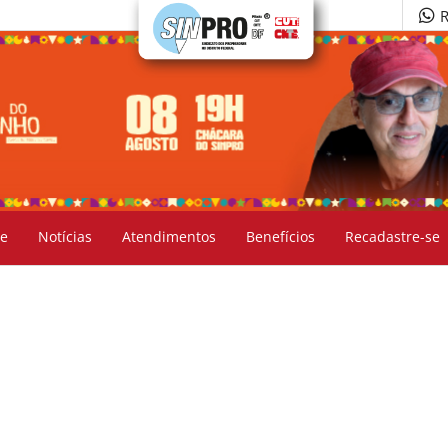
R
e
Notícias
Atendimentos
Benefícios
Recadastre-se