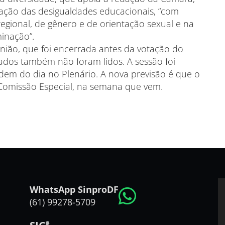
eração das desigualdades educacionais, “com
egional, de gênero e de orientação sexual e na
minação”.
nião, que foi encerrada antes da votação do
tados também não foram lidos. A sessão foi
rdem do dia no Plenário. A nova previsão é que o
 Comissão Especial, na semana que vem.
WhatsApp SinproDF
(61) 99278-5709