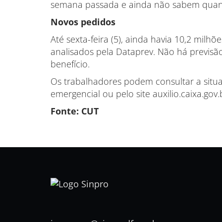
semana passada e ainda não sabem quand
Novos pedidos
Até sexta-feira (5), ainda havia 10,2 milh
analisados pela Dataprev. Não há previsã
benefício.
Os trabalhadores podem consultar a situaç
emergencial ou pelo site auxilio.caixa.gov.
Fonte: CUT