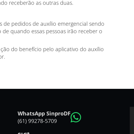
o receberão as outras duas.
ões de pedidos de auxílio emergencial sendo
o de quando essas pessoas irão receber o
ão do benefício pelo aplicativo do auxílio
br.
WhatsApp SinproDF
(61) 99278-5709