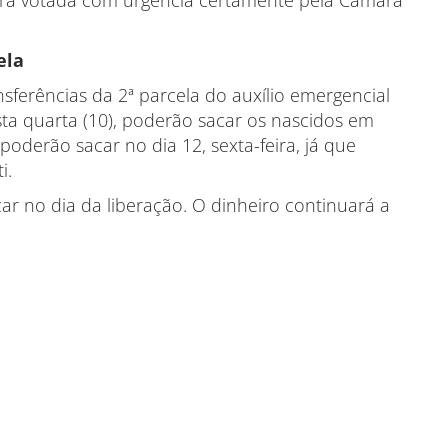
rá votada com urgência certamente pela Câmara
ela
nsferências da 2ª parcela do auxílio emergencial
a quarta (10), poderão sacar os nascidos em
oderão sacar no dia 12, sexta-feira, já que
i.
ar no dia da liberação. O dinheiro continuará a