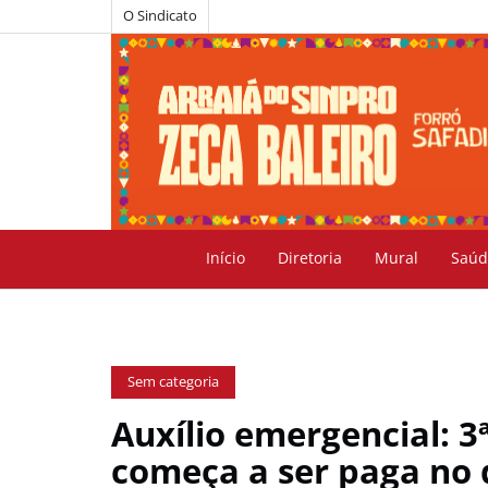
O Sindicato
Início
Diretoria
Mural
Saúd
Sem categoria
Auxílio emergencial: 3
começa a ser paga no 