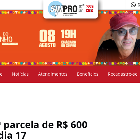
R
e
Notícias
Atendimentos
Benefícios
Recadastre-se
ª parcela de R$ 600
dia 17