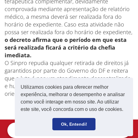
terapêutica complementar, devidamente
comprovada mediante apresentação de relatório
médico, a mesma deverá ser realizada fora do
horário de expediente. Caso esta atividade não
possa ser realizada fora do horário de expediente,
o decreto afirma que o período em que esta
será realizada ficará a critério da chefia
imediata.
O Sinpro repudia qualquer retirada de direitos já
garantidos por parte do Governo do DF e reitera
que a luta é por um atendimento descentralizado
e humanizado para os(as) professores(as) e
Utilizamos cookies para oferecer melhor
orientadores(as) educacionais.
experiência, melhorar o desempenho e analisar
como você interage em nosso site. Ao utilizar
este site, você concorda com o uso de cookies.
Ok, Entendi!
Filie-se
Receba notícias