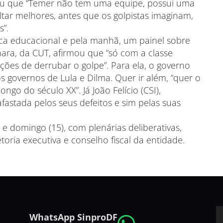
ou que “Temer não tem uma equipe, possui uma
ltar melhores, antes que os golpistas imaginam,
”.
ica educacional e pela manhã, um painel sobre
ehara, da CUT, afirmou que “só com a classe
ções de derrubar o golpe”. Para ela, o governo
s governos de Lula e Dilma. Quer ir além, “quer o
ongo do século XX”. Já João Felício (CSI),
afastada pelos seus defeitos e sim pelas suas
e domingo (15), com plenárias deliberativas,
etoria executiva e conselho fiscal da entidade.
WhatsApp SinproDF