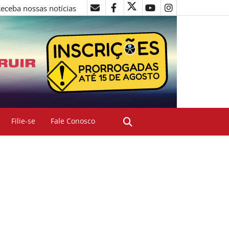
eceba nossas notícias
Filie-se
Fale Conosco