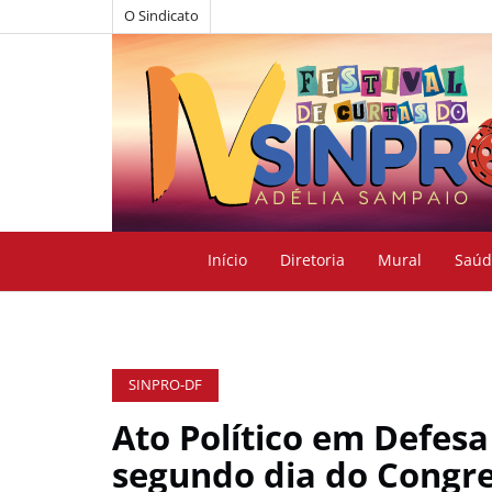
O Sindicato
Início
Diretoria
Mural
Saúd
SINPRO-DF
Ato Político em Defes
segundo dia do Congr