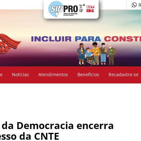
R
e
Notícias
Atendimentos
Benefícios
Recadastre-se
a da Democracia encerra
esso da CNTE