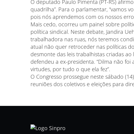
O deputado Paulo Pimenta (PT-RS) afirm
quadrilha”. Para o parlamentar, “vamos vo
pois nós aprendemos com os nossos erros
Mais cedo, ocorreu um painel sobre polít
política sindical. Neste debate, Jandira U
trabalhadora nas ruas, nós teremos condi
atual não quer retroceder nas políticas do
desmonte das leis trabalhistas criadas ao l
defendeu a ex-presidenta. “Dilma não foi 
virtudes, por tudo o que ela fez”.
O Congresso prossegue neste sábado (14) 
reuniões dos coletivos e eleições para dir