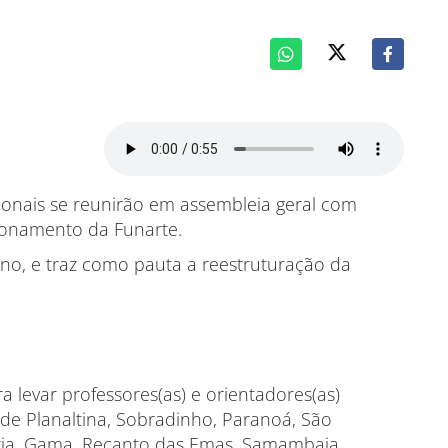
cionais se reunirão em assembleia geral com
acionamento da Funarte.
ano, e traz como pauta a reestruturação da
a levar professores(as) e orientadores(as)
 de Planaltina, Sobradinho, Paranoá, São
ria, Gama, Recanto das Emas, Samambaia,