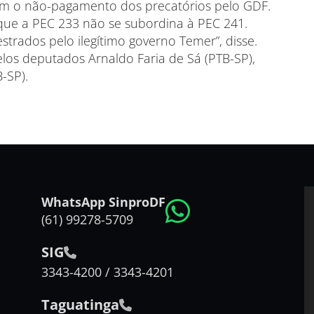
m o não-pagamento dos precatórios pelo GDF.
 que a PEC 233 não se subordina à PEC 241.
strados pelo ilegítimo governo Temer”, disse.
elos deputados Arnaldo Faria de Sá (PTB-SP),
B-SP).
WhatsApp SinproDF
(61) 99278-5709
SIG
3343-4200 / 3343-4201
Taguatinga