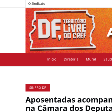
O Sindicato
Início
Diretoria
Mural
Saúd
SINPRO-DF
Aposentadas acompan
na Câmara dos Deput