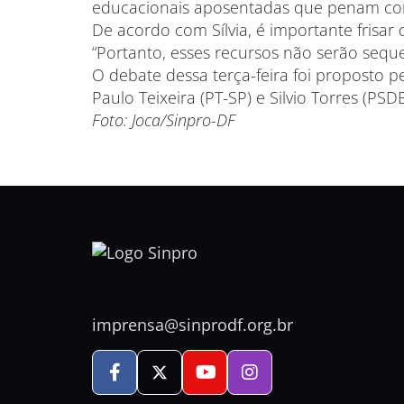
educacionais aposentadas que penam co
De acordo com Sílvia, é importante frisar
“Portanto, esses recursos não serão seque
O debate dessa terça-feira foi proposto p
Paulo Teixeira (PT-SP) e Silvio Torres (PSD
Foto: Joca/Sinpro-DF
imprensa@sinprodf.org.br