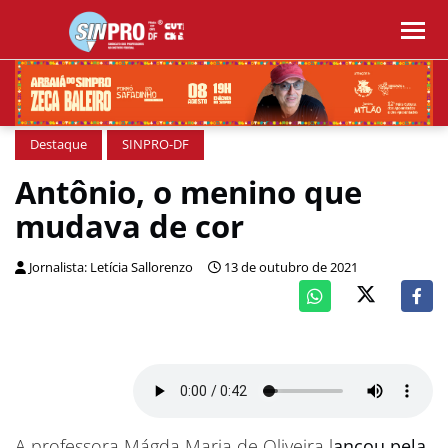
Destaque
SINPRO-DF
Antônio, o menino que
mudava de cor
Jornalista: Letícia Sallorenzo
13 de outubro de 2021
A professora Mágda Maria de Oliveira l
ançou pela