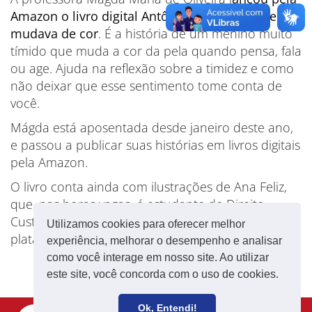
Amazon o livro digital Antônio, o menino que
mudava de cor
. É a história de um menino muito
tímido que muda a cor da pela quando pensa, fala
ou age. Ajuda na reflexão sobre a timidez e como
não deixar que esse sentimento tome conta de
você.
Mágda está aposentada desde janeiro deste ano,
e passou a publicar suas histórias em livros digitais
pela Amazon.
O livro conta ainda com ilustrações de Ana Feliz,
que, nas horas vagas, é estudante de Direito.
Custa R$ 20,00, à venda exclusivamente pela
Utilizamos cookies para oferecer melhor
plataforma eletrônica.
experiência, melhorar o desempenho e analisar
como você interage em nosso site. Ao utilizar
este site, você concorda com o uso de cookies.
Ok, Entendi!