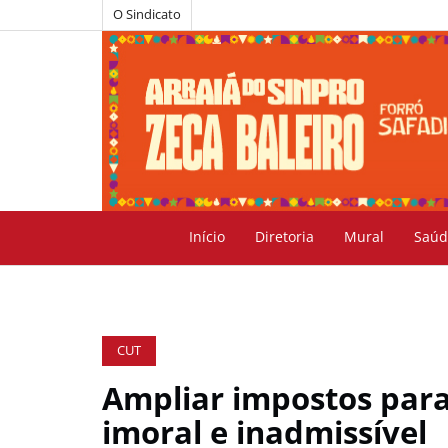
O Sindicato
Início
Diretoria
Mural
Saúd
CUT
Ampliar impostos para
imoral e inadmissível