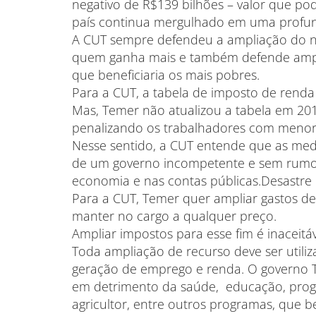
negativo de R$139 bilhões – valor que p
país continua mergulhado em uma profunda
A CUT sempre defendeu a ampliação do n
quem ganha mais e também defende amplia
que beneficiaria os mais pobres.
Para a CUT, a tabela de imposto de renda 
Mas, Temer não atualizou a tabela em 20
penalizando os trabalhadores com menore
Nesse sentido, a CUT entende que as med
de um governo incompetente e sem rumo, 
economia e nas contas públicas.Desastre 
Para a CUT, Temer quer ampliar gastos de
manter no cargo a qualquer preço.
Ampliar impostos para esse fim é inaceitáv
Toda ampliação de recurso deve ser utili
geração de emprego e renda. O governo Te
em detrimento da saúde, educação, prog
agricultor, entre outros programas, que b