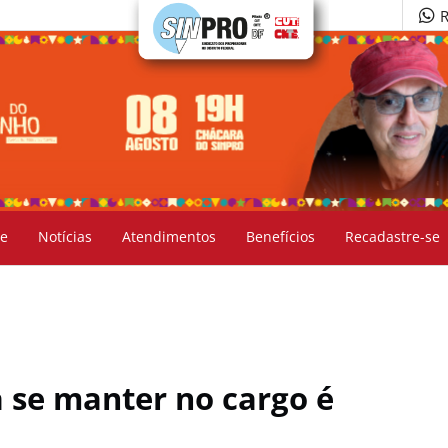
R
e
Notícias
Atendimentos
Benefícios
Recadastre-se
 se manter no cargo é