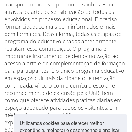
transpondo muros e propondo sonhos. Educar
através da arte, da sensibilização de todos os
envolvidos no processo educacional. É preciso
formar cidadãos mais bem informados e mais
bem formados. Dessa forma, todas as etapas do
programa do educativo citadas anteriormente,
retratam essa contribuição. O programa é
importante instrumento de democratização ao
acesso a arte e de complementação de formação
para participantes. É o único programa educativo
em espaços culturais da cidade que tem ação
continuada, vínculo com o currículo escolar e
reconhecimento de extensão pela UnB, bem
como que oferece atividades práticas diárias em
espaço adequado para todos os visitantes. Em
média, são capacitados 300 participantes por
exposição e o ECCO em condições de receber até
Utilizamos cookies para oferecer melhor
600 alunos por dia.
experiência, melhorar o desempenho e analisar