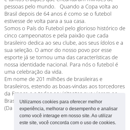
pessoas pelo mundo. Quando a Copa volta ao
Brasil depois de 64 anos é como se o futebol
estivesse de volta para a sua casa.
Somos o País do Futebol pelo glorioso histórico de
cinco campeonatos e pela paixão que cada
brasileiro dedica ao seu clube, aos seus ídolos e a
sua seleção. O amor do nosso povo por esse
esporte já se tornou uma das características de
nossa identidade nacional. Para nós o futebol é
uma celebração da vida.
Em nome de 201 milhões de brasileiras e
brasileiros, estendo as boas-vindas aos torcedores
da França e a todos os visitantes que vierem ao
Brasil compartilhar conosco a “Copa das Copas”.
Utilizamos cookies para oferecer melhor
(Da Carta Maior)
experiência, melhorar o desempenho e analisar
como você interage em nosso site. Ao utilizar
este site, você concorda com o uso de cookies.