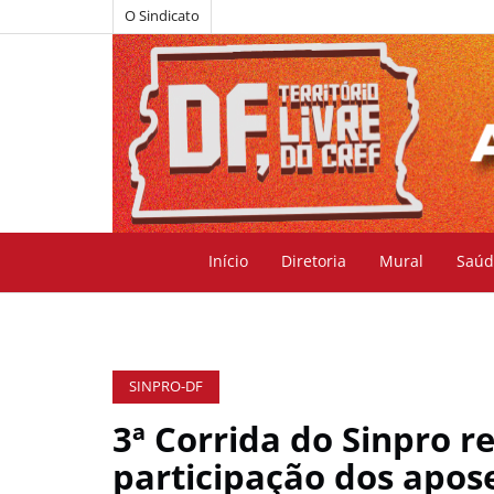
O Sindicato
Início
Diretoria
Mural
Saúd
SINPRO-DF
3ª Corrida do Sinpro r
participação dos apos