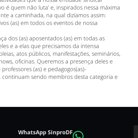
ivo é quem não luta’ e, inspirados nessa máxima
ante a caminhada, na qual dizíamos assim:
vos (as) em todos os eventos de nossa
nça dos (as) aposentados (as) em todas as
 eles e a elas que precisamos da intensa
leias, atos públicos, manifestações, seminários,
, shows, oficinas. Queremos a presença deles e
 professores (as) e pedagogos(as)-
to, continuam sendo membros desta categoria e
WhatsApp SinproDF