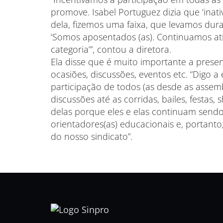
promove. Isabel Portuguez dizia que ‘inat
dela, fizemos uma faixa, que levamos dur
‘Somos aposentados (as). Continuamos ati
categoria’”, contou a diretora.
Ela disse que é muito importante a prese
ocasiões, discussões, eventos etc. “Digo a
participação de todos (as desde as assemb
discussões até as corridas, bailes, festas
delas porque eles e elas continuam sendo
orientadores(as) educacionais e, portan
do nosso sindicato”.