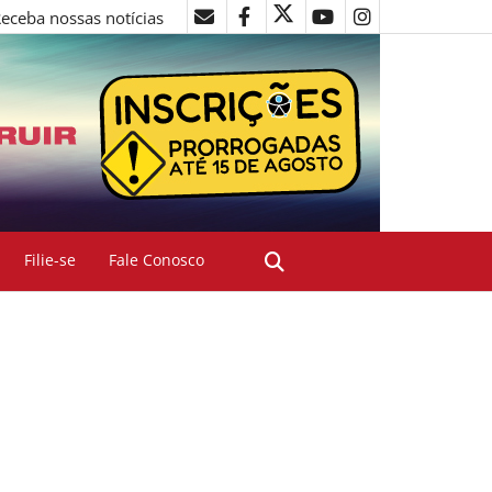
eceba nossas notícias
Filie-se
Fale Conosco