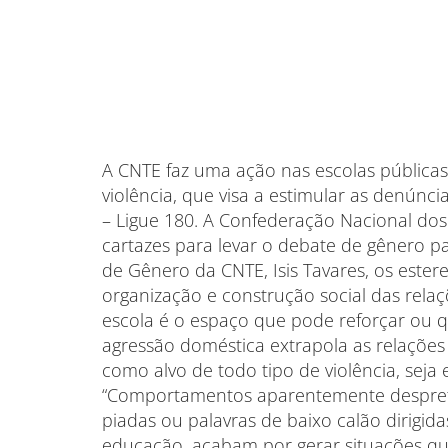
A CNTE faz uma ação nas escolas públic
violência, que visa a estimular as denún
– Ligue 180. A Confederação Nacional do
cartazes para levar o debate de gênero pa
de Gênero da CNTE, Isis Tavares, os ester
organização e construção social das rela
escola é o espaço que pode reforçar ou qu
agressão doméstica extrapola as relações 
como alvo de todo tipo de violência, seja el
“Comportamentos aparentemente despreten
piadas ou palavras de baixo calão dirigida
educação, acabam por gerar situações que