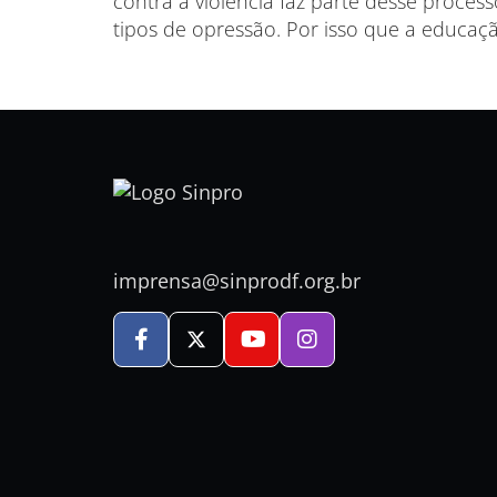
contra a violência faz parte desse proc
tipos de opressão. Por isso que a educaç
imprensa@sinprodf.org.br