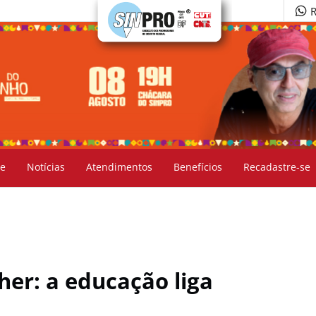
R
e
Notícias
Atendimentos
Benefícios
Recadastre-se
her: a educação liga