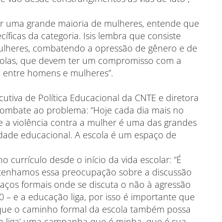
r uma grande maioria de mulheres, entende que
cíficas da categoria. Isis lembra que consiste
lheres, combatendo a opressão de gênero e de
scolas, que devem ter um compromisso com a
 entre homens e mulheres”.
utiva de Política Educacional da CNTE e diretora
combate ao problema: “Hoje cada dia mais no
 e a violência contra a mulher é uma das grandes
ade educacional. A escola é um espaço de
o currículo desde o início da vida escolar: “É
tenhamos essa preocupação sobre a discussão
aços formais onde se discuta o não à agressão
 – e a educação liga, por isso é importante que
 que o caminho formal da escola também possa
ola liga’ uma campanha que é minha, que é sua,