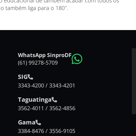
esso educacional de também acabar com todos os
ão também liga para o 180″.
WhatsApp SinproDF
(61) 99278-5709
SIG
3343-4200 / 3343-4201
Taguatinga
3562-4011 / 3562-4856
Gama
3384-8476 / 3556-9105