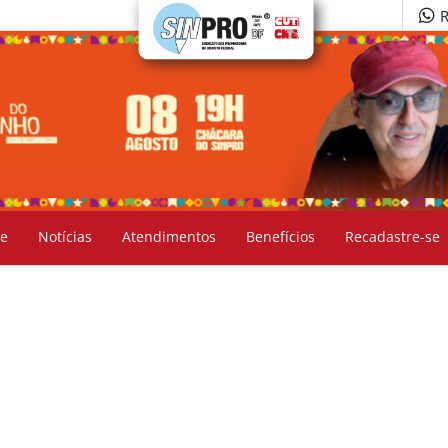
R
e
Notícias
Atendimentos
Benefícios
Recadastre-se