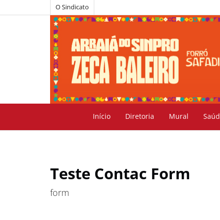
O Sindicato
Início
Diretoria
Mural
Saúd
Teste Contac Form
form