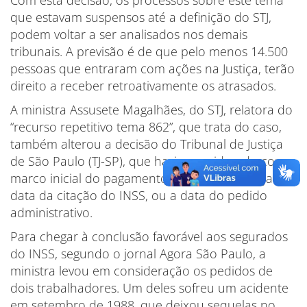
que estavam suspensos até a definição do STJ,
podem voltar a ser analisados nos demais
tribunais. A previsão é de que pelo menos 14.500
pessoas que entraram com ações na Justiça, terão
direito a receber retroativamente os atrasados.
A ministra Assusete Magalhães, do STJ, relatora do
“recurso repetitivo tema 862”, que trata do caso,
também alterou a decisão do Tribunal de Justiça
de São Paulo (TJ-SP), que havia considerado como
marco inicial do pagamento do auxílio-doença a
data da citação do INSS, ou a data do pedido
administrativo.
Para chegar à conclusão favorável aos segurados
do INSS, segundo o jornal Agora São Paulo, a
ministra levou em consideração os pedidos de
dois trabalhadores. Um deles sofreu um acidente
em setembro de 1988, que deixou sequelas no