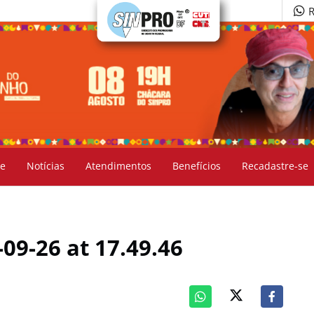
R
e
Notícias
Atendimentos
Benefícios
Recadastre-se
9-26 at 17.49.46