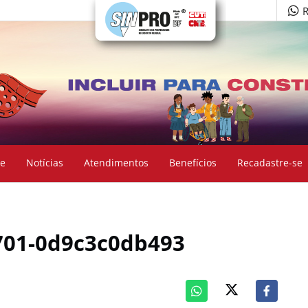
R
e
Notícias
Atendimentos
Benefícios
Recadastre-se
701-0d9c3c0db493