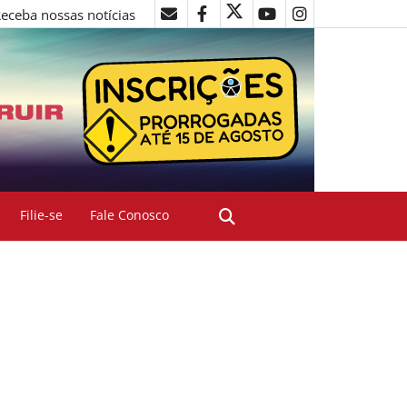
eceba nossas notícias
Filie-se
Fale Conosco