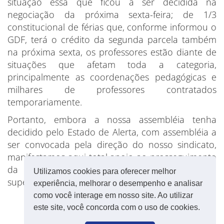
situação essa que ficou a ser decidida na
negociação da próxima sexta-feira; de 1/3
constitucional de férias que, conforme informou o
GDF, terá o crédito da segunda parcela também
na próxima sexta, os professores estão diante de
situações que afetam toda a categoria,
principalmente as coordenações pedagógicas e
milhares de professores contratados
temporariamente.
Portanto, embora a nossa assembléia tenha
decidido pelo Estado de Alerta, com assembléia a
ser convocada pela direção do nosso sindicato,
manifestamos aqui total apoio ao prosseguimento
da paralisação dos professores em defesa da
Utilizamos cookies para oferecer melhor
superação dessas situações.
experiência, melhorar o desempenho e analisar
como você interage em nosso site. Ao utilizar
este site, você concorda com o uso de cookies.