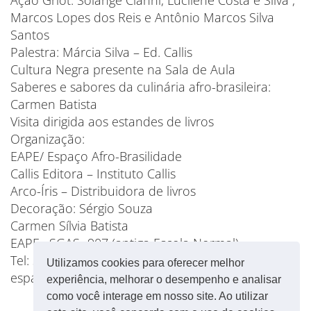
Ação Griot: Solange Cianni, Lucilene Costa e Silva ,
Marcos Lopes dos Reis e Antônio Marcos Silva
Santos
Palestra: Márcia Silva – Ed. Callis
Cultura Negra presente na Sala de Aula
Saberes e sabores da culinária afro-brasileira:
Carmen Batista
Visita dirigida aos estandes de livros
Organização:
EAPE/ Espaço Afro-Brasilidade
Callis Editora – Instituto Callis
Arco-Íris – Distribuidora de livros
Decoração: Sérgio Souza
Carmen Sílvia Batista
EAPE– SGAS- 907 (antiga Escola Normal)
Tel: 3901 2381 / 3901 238/99703115
Utilizamos cookies para oferecer melhor
espacoafrobrasilidade@gmail.com
experiência, melhorar o desempenho e analisar
como você interage em nosso site. Ao utilizar