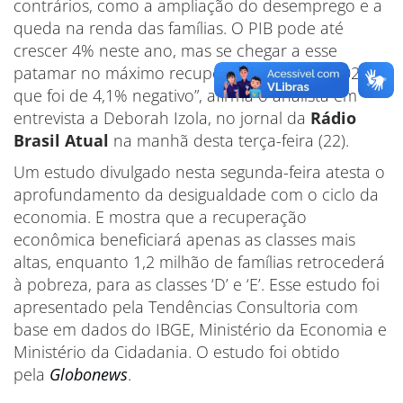
contrários, como a ampliação do desemprego e a
queda na renda das famílias. O PIB pode até
crescer 4% neste ano, mas se chegar a esse
patamar no máximo recupera o tombo de 2020,
que foi de 4,1% negativo”, afirma o analista em
entrevista a Deborah Izola, no jornal da
Rádio
Brasil Atual
na manhã desta terça-feira (22).
Um estudo divulgado nesta segunda-feira atesta o
aprofundamento da desigualdade com o ciclo da
economia. E mostra que a recuperação
econômica beneficiará apenas as classes mais
altas, enquanto 1,2 milhão de famílias retrocederá
à pobreza, para as classes ‘D’ e ‘E’. Esse estudo foi
apresentado pela Tendências Consultoria com
base em dados do IBGE, Ministério da Economia e
Ministério da Cidadania. O estudo foi obtido
pela
Globonews
.