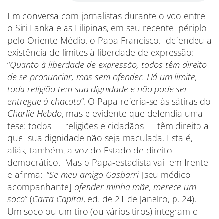
Em conversa com jornalistas durante o voo entre
o Siri Lanka e as Filipinas, em seu recente périplo
pelo Oriente Médio, o Papa Francisco, defendeu a
existência de limites à liberdade de expressão:
“
Quanto à liberdade de expressão, todos têm direito
de se pronunciar, mas sem ofender. Há um limite,
toda religião tem sua dignidade e não pode ser
entregue à chacota
“. O Papa referia-se às sátiras do
Charlie Hebdo
, mas é evidente que defendia uma
tese: todos — religiões e cidadãos — têm direito a
que sua dignidade não seja maculada. Esta é,
aliás, também, a voz do Estado de direito
democrático. Mas o Papa-estadista vai em frente
e afirma: “
Se meu amigo Gasbarri
[seu médico
acompanhante]
ofender minha mãe, merece um
soco
” (
Carta Capital
, ed. de 21 de janeiro, p. 24).
Um soco ou um tiro (ou vários tiros) integram o