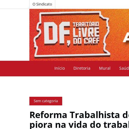
O Sindicato
Início
Diretoria
Mural
Saúd
Sem categoria
Reforma Trabalhista d
piora na vida do trab