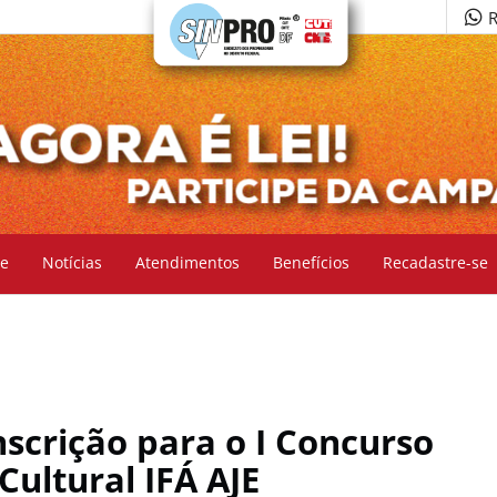
R
e
Notícias
Atendimentos
Benefícios
Recadastre-se
scrição para o I Concurso
ultural IFÁ AJE