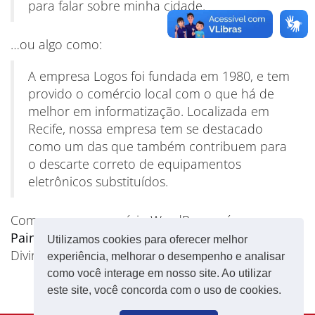
para falar sobre minha cidade.
…ou algo como:
A empresa Logos foi fundada em 1980, e tem
provido o comércio local com o que há de
melhor em informatização. Localizada em
Recife, nossa empresa tem se destacado
como um das que também contribuem para
o descarte correto de equipamentos
eletrônicos substituídos.
Como um novo usuário WordPress, vá ao seu
Painel
para excluir este conteúdo e criar o seu.
Utilizamos cookies para oferecer melhor
Divirta-se!
experiência, melhorar o desempenho e analisar
como você interage em nosso site. Ao utilizar
este site, você concorda com o uso de cookies.