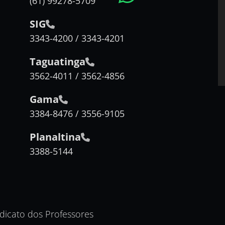
(61) 99278-5709
SIG
3343-4200 / 3343-4201
Taguatinga
3562-4011 / 3562-4856
Gama
3384-8476 / 3556-9105
Planaltina
3388-5144
ndicato dos Professores