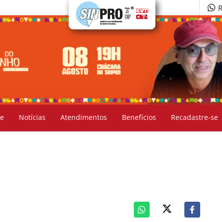
R
e
Notícias
Atendimentos
Benefícios
Recadastre-se