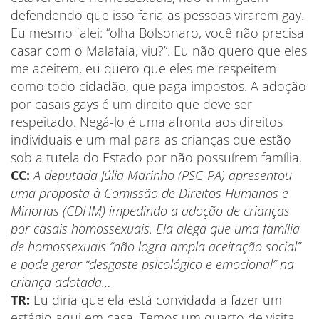
defendendo que isso faria as pessoas virarem gay.
Eu mesmo falei: “olha Bolsonaro, você não precisa
casar com o Malafaia, viu?”. Eu não quero que eles
me aceitem, eu quero que eles me respeitem
como todo cidadão, que paga impostos. A adoção
por casais gays é um direito que deve ser
respeitado. Negá-lo é uma afronta aos direitos
individuais e um mal para as crianças que estão
sob a tutela do Estado por não possuírem família.
CC:
A deputada Júlia Marinho (PSC-PA) apresentou
uma proposta à Comissão de Direitos Humanos e
Minorias (CDHM) impedindo a adoção de crianças
por casais homossexuais. Ela alega que uma família
de homossexuais “não logra ampla aceitação social”
e pode gerar “desgaste psicológico e emocional” na
criança adotada
…
TR:
Eu diria que ela está convidada a fazer um
estágio aqui em casa. Temos um quarto de visita,