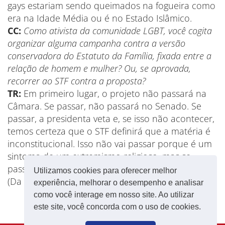
gays estariam sendo queimados na fogueira como
era na Idade Média ou é no Estado Islâmico.
CC:
Como ativista da comunidade LGBT, você cogita
organizar alguma campanha contra a versão
conservadora do Estatuto da Família, fixada entre a
relação de homem e mulher? Ou, se aprovada,
recorrer ao STF contra a proposta?
TR:
Em primeiro lugar, o projeto não passará na
Câmara. Se passar, não passará no Senado. Se
passar, a presidenta veta e, se isso não acontecer,
temos certeza que o STF definirá que a matéria é
inconstitucional. Isso não vai passar porque é um
sintoma de um extremismo religioso, mas se
passar estamos preparados.
Utilizamos cookies para oferecer melhor
(Da Carta Capital)
experiência, melhorar o desempenho e analisar
como você interage em nosso site. Ao utilizar
este site, você concorda com o uso de cookies.