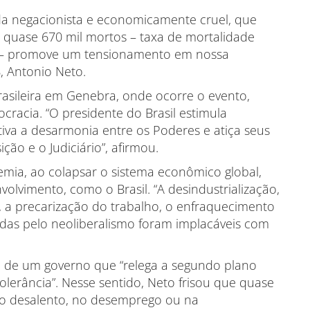
da negacionista e economicamente cruel, que
quase 670 mil mortos – taxa de mortalidade
l – promove um tensionamento em nossa
, Antonio Neto.
rasileira em Genebra, onde ocorre o evento,
racia. “O presidente do Brasil estimula
ntiva a desarmonia entre os Poderes e atiça seus
ção e o Judiciário”, afirmou.
ia, ao colapsar o sistema econômico global,
volvimento, como o Brasil. “A desindustrialização,
 a precarização do trabalho, o enfraquecimento
idas pelo neoliberalismo foram implacáveis com
sa de um governo que “relega a segundo plano
erância”. Nesse sentido, Neto frisou que quase
 no desalento, no desemprego ou na