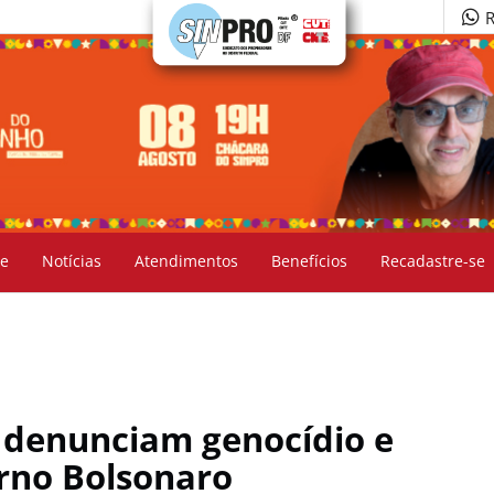
R
e
Notícias
Atendimentos
Benefícios
Recadastre-se
 denunciam genocídio e
rno Bolsonaro