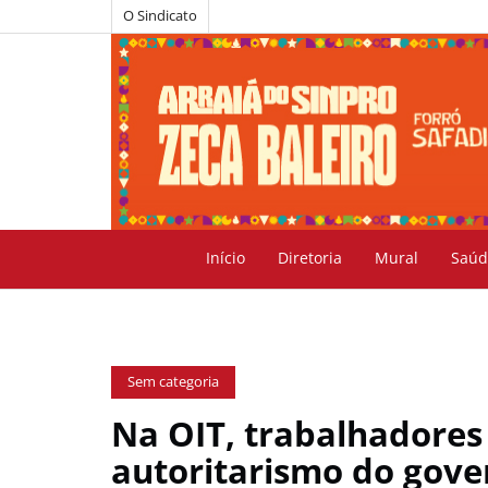
O Sindicato
Início
Diretoria
Mural
Saúd
Sem categoria
Na OIT, trabalhadores
autoritarismo do gove