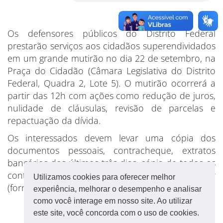
Os defensores públicos do Distrito Federal
prestarão serviços aos cidadãos superendividados
em um grande mutirão no dia 22 de setembro, na
Praça do Cidadão (Câmara Legislativa do Distrito
Federal, Quadra 2, Lote 5). O mutirão ocorrerá a
partir das 12h com ações como redução de juros,
nulidade de cláusulas, revisão de parcelas e
repactuação da dívida.
Os interessados devem levar uma cópia dos
documentos pessoais, contracheque, extratos
bancários dos últimos três dias, cópia de todos os
contratos firmados e planilha do saldo devedor
Utilizamos cookies para oferecer melhor
(fornecida pelo banco credor).
experiência, melhorar o desempenho e analisar
como você interage em nosso site. Ao utilizar
este site, você concorda com o uso de cookies.