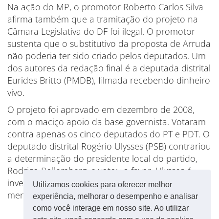
Na ação do MP, o promotor Roberto Carlos Silva
afirma também que a tramitação do projeto na
Câmara Legislativa do DF foi ilegal. O promotor
sustenta que o substitutivo da proposta de Arruda
não poderia ter sido criado pelos deputados. Um
dos autores da redação final é a deputada distrital
Eurides Britto (PMDB), filmada recebendo dinheiro
vivo.
O projeto foi aprovado em dezembro de 2008,
com o maciço apoio da base governista. Votaram
contra apenas os cinco deputados do PT e PDT. O
deputado distrital Rogério Ulysses (PSB) contrariou
a determinação do presidente local do partido,
Rodrigo Rollemberg, e votou a favor. Ulysses é
investigado como um dos beneficiados do
Utilizamos cookies para oferecer melhor
mensalão.
experiência, melhorar o desempenho e analisar
como você interage em nosso site. Ao utilizar