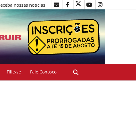
eceba nossas notícias
Filie-se
Fale Conosco