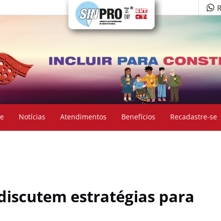
R
e
Notícias
Atendimentos
Benefícios
Recadastre-se
 discutem estratégias para