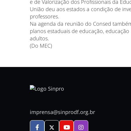
e de Valorização dos Profissionais da Educ
União deu aos estados a condição de inve
professores.
Na agenda da reunião do Consed também
planos estaduais de educação, educação p
adultos.
(Do MEC)
imprensa@sinprodf.org.br