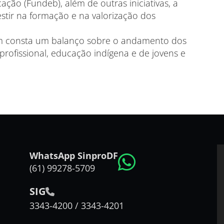
ação (Fundeb), além de outras iniciativas, a
stir na formação e na valorização dos
 consta um balanço sobre o andamento dos
rofissional, educação indígena e de jovens e
WhatsApp SinproDF
(61) 99278-5709
SIG
3343-4200 / 3343-4201