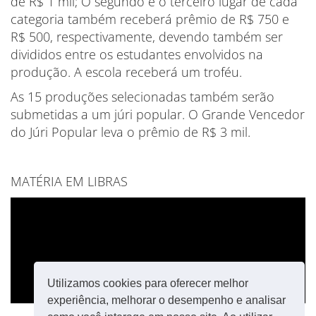
de R$ 1 mil; O segundo e o terceiro lugar de cada
categoria também receberá prêmio de R$ 750 e
R$ 500, respectivamente, devendo também ser
divididos entre os estudantes envolvidos na
produção. A escola receberá um troféu.
As 15 produções selecionadas também serão
submetidas a um júri popular. O Grande Vencedor
do Júri Popular leva o prêmio de R$ 3 mil.
MATÉRIA EM LIBRAS
Utilizamos cookies para oferecer melhor
experiência, melhorar o desempenho e analisar