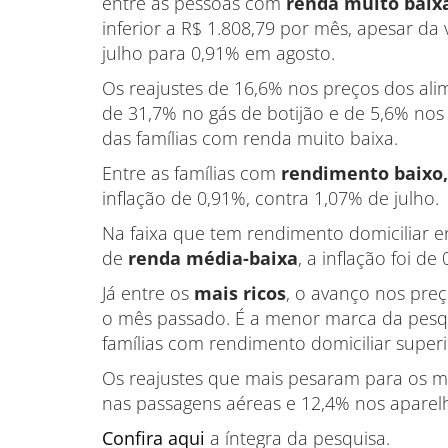
entre as pessoas com
renda muito baix
inferior a R$ 1.808,79 por mês, apesar d
julho para 0,91% em agosto.
Os reajustes de 16,6% nos preços dos alim
de 31,7% no gás de botijão e de 5,6% n
das famílias com renda muito baixa.
Entre as famílias com
rendimento baixo,
inflação de 0,91%, contra 1,07% de julho.
Na faixa que tem rendimento domiciliar e
de
renda média-baixa
, a inflação foi d
Já entre os
mais ricos
, o avanço nos pre
o mês passado. É a menor marca da pesqu
famílias com rendimento domiciliar superi
Os reajustes que mais pesaram para os ma
nas passagens aéreas e 12,4% nos aparelh
Confira aqui
a íntegra da pesquisa.