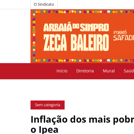
O Sindicato
Início
Diretoria
Mural
Saúd
Sem categoria
Inflação dos mais pob
o Ipea