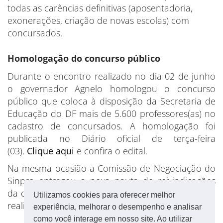
todas as carências definitivas (aposentadoria,
exonerações, criação de novas escolas) com
concursados.
Homologação do concurso público
Durante o encontro realizado no dia 02 de junho
o governador Agnelo homologou o concurso
público que coloca à disposição da Secretaria de
Educação do DF mais de 5.600 professores(as) no
cadastro de concursados. A homologação foi
publicada no Diário oficial de terça-feira
(03).
Clique aqui
e confira o edital.
Na mesma ocasião a Comissão de Negociação do
Sinpro entregou a nova pauta de reivindicações
da categoria, construída durante assembleia geral
Utilizamos cookies para oferecer melhor
realizada no dia 7 de maio.
experiência, melhorar o desempenho e analisar
como você interage em nosso site. Ao utilizar