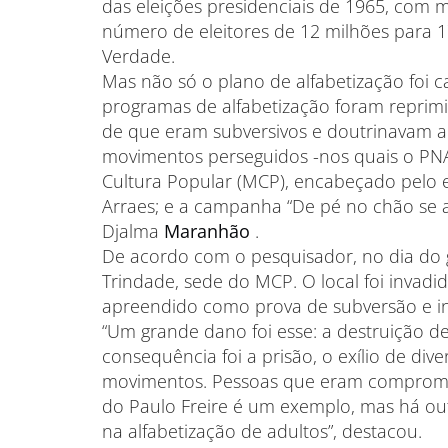
das eleições presidenciais de 1965, com ma
número de eleitores de 12 milhões para 1
Verdade.
Mas não só o plano de alfabetização foi 
programas de alfabetização foram reprimido
de que eram subversivos e doutrinavam a
movimentos perseguidos -nos quais o PN
Cultura Popular (MCP), encabeçado pelo
Arraes; e a campanha “De pé no chão se ap
Djalma
Maranhão
.
De acordo com o pesquisador, no dia do g
Trindade, sede do MCP. O local foi invad
apreendido como prova de subversão e inst
“Um grande dano foi esse: a destruição d
consequência foi a prisão, o exílio de div
movimentos. Pessoas que eram comprometi
do Paulo Freire é um exemplo, mas há ou
na alfabetização de adultos”, destacou.