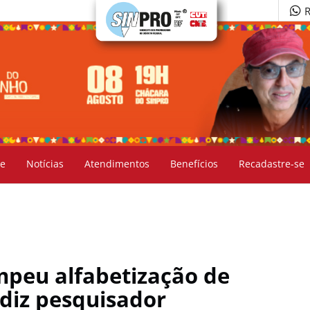
R
e
Notícias
Atendimentos
Benefícios
Recadastre-se
mpeu alfabetização de
 diz pesquisador