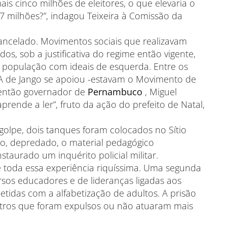
is cinco milhões de eleitores, o que elevaria o
7 milhões?”, indagou Teixeira à Comissão da
cancelado. Movimentos sociais que realizavam
s, sob a justificativa do regime então vigente,
 população com ideais de esquerda. Entre os
A de Jango se apoiou -estavam o Movimento de
 então governador de
Pernambuco
, Miguel
rende a ler”, fruto da ação do prefeito de Natal,
olpe, dois tanques foram colocados no Sítio
ido, depredado, o material pedagógico
aurado um inquérito policial militar.
e toda essa experiência riquíssima. Uma segunda
ersos educadores e de lideranças ligadas aos
das com a alfabetização de adultos. A prisão
tros que foram expulsos ou não atuaram mais