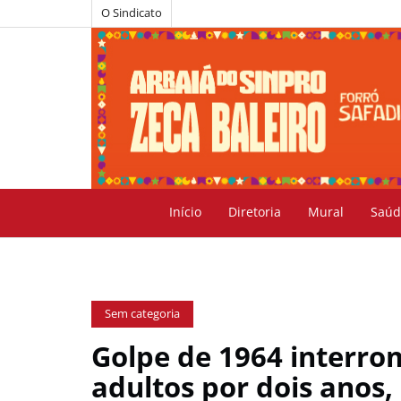
O Sindicato
Início
Diretoria
Mural
Saúd
Sem categoria
Golpe de 1964 interro
adultos por dois anos,