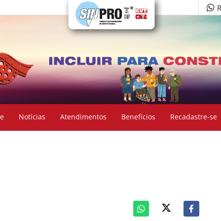
R
e
Notícias
Atendimentos
Benefícios
Recadastre-se