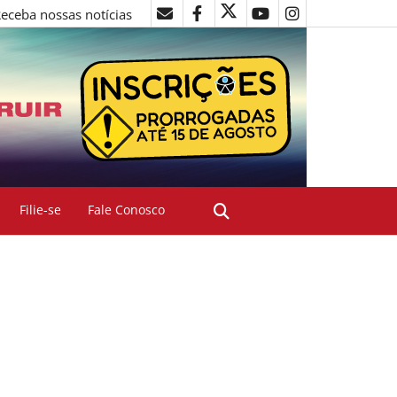
eceba nossas notícias
Filie-se
Fale Conosco