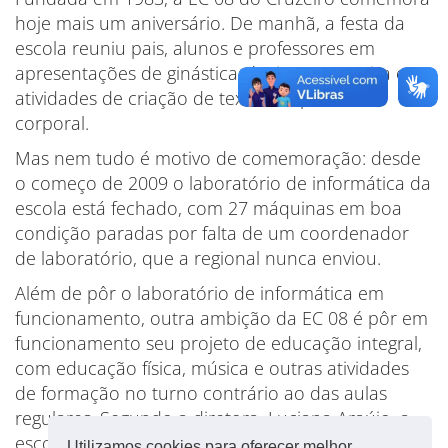
hoje mais um aniversário. De manhã, a festa da
escola reuniu pais, alunos e professores em
apresentações de ginástica rítmica e capoeira e
atividades de criação de texto e expressão
corporal.
Mas nem tudo é motivo de comemoração: desde
o começo de 2009 o laboratório de informática da
escola está fechado, com 27 máquinas em boa
condição paradas por falta de um coordenador
de laboratório, que a regional nunca enviou.
Além de pôr o laboratório de informática em
funcionamento, outra ambição da EC 08 é pôr em
funcionamento seu projeto de educação integral,
com educação física, música e outras atividades
de formação no turno contrário ao das aulas
regulares. Segundo a diretora, Luciana Araújo, a
escola deve estar pronta para receber os alunos a
Utilizamos cookies para oferecer melhor