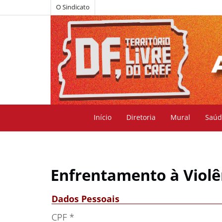
O Sindicato
Início
Diretoria
Mural
Saúd
Enfrentamento à Violê
Dados Pessoais
CPF *