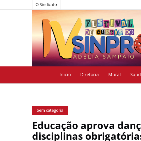
O Sindicato
Início
Diretoria
Mural
Saúd
Sem categoria
Educação aprova danç
disciplinas obrigatóri