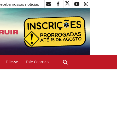
eceba nossas notícias
Filie-se
Fale Conosco