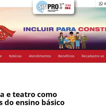
R
e
Notícias
Atendimentos
Benefícios
Recadastre-se
a e teatro como
as do ensino básico