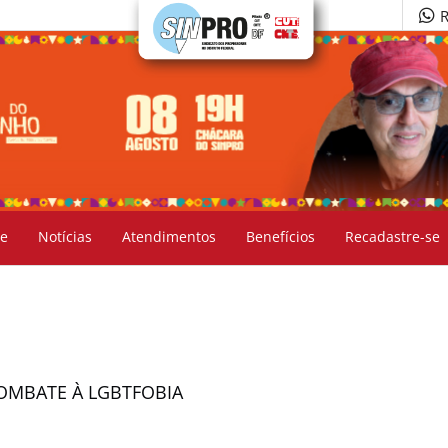
R
e
Notícias
Atendimentos
Benefícios
Recadastre-se
COMBATE À LGBTFOBIA