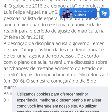
4: O golpe de 2016 e a democracia”, do professor
Luís Felipe Miguel, na UnB, já está lotada e tem 40
pessoas na lista de espera. A procura pode ser
ainda maior quando o sistema da universidade
reabrir para o período de ajuste de matrícula, na
2ª feira (26.fev.2018).
A descrição da disciplina acusa o governo Temer
de fazer “ataque às liberdades e à democracia” e
de ter uma “agenda de retrocesso”. De acordo
com o plano de aula, haverá uma discussão sobre
as “chances” de “restabelecimento do Estado de
direito” depois do impeachment de Dilma Rousseff
(em 2016). O semestre começará no dia 5 de
março.
As informações são do site
Poder 360.
Utilizamos cookies para oferecer melhor
(do
Brasil 247
)
experiência, melhorar o desempenho e analisar
como você interage em nosso site. Ao utilizar