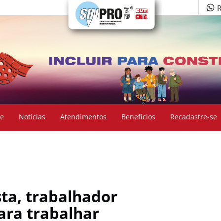
R
e
Notícias
Atendimentos
Benefícios
Recadastre-se
ta, trabalhador
ara trabalhar