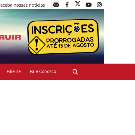
eceba nossas notícias
Filie-se
Fale Conosco