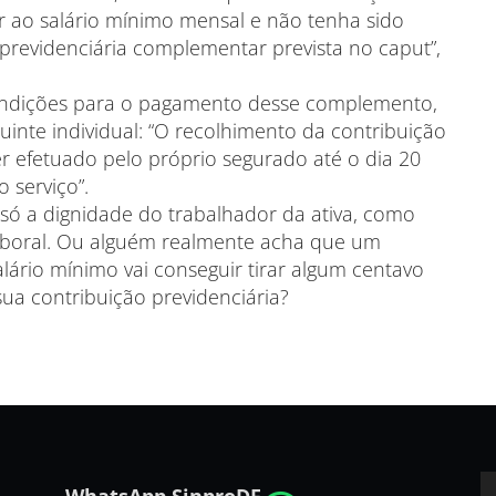
or ao salário mínimo mensal e não tenha sido
previdenciária complementar prevista no caput”,
condições para o pagamento desse complemento,
uinte individual: “O recolhimento da contribuição
er efetuado pelo próprio segurado até o dia 20
 serviço”.
o só a dignidade do trabalhador da ativa, como
aboral. Ou alguém realmente acha que um
ário mínimo vai conseguir tirar algum centavo
a contribuição previdenciária?