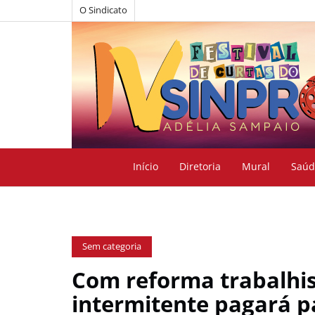
O Sindicato
Início
Diretoria
Mural
Saúd
Sem categoria
Com reforma trabalhis
intermitente pagará p