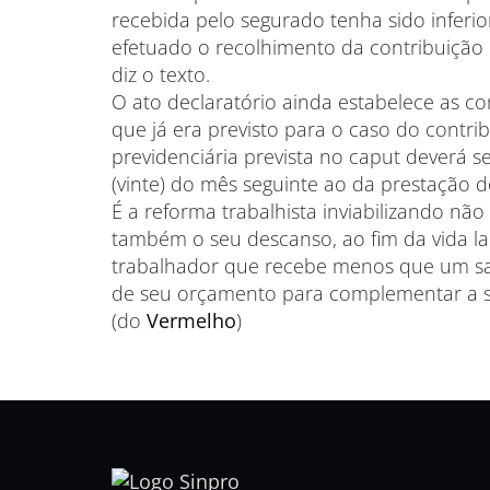
recebida pelo segurado tenha sido inferi
efetuado o recolhimento da contribuição 
diz o texto.
O ato declaratório ainda estabelece as 
que já era previsto para o caso do contrib
previdenciária prevista no caput deverá s
(vinte) do mês seguinte ao da prestação do
É a reforma trabalhista inviabilizando nã
também o seu descanso, ao fim da vida l
trabalhador que recebe menos que um sal
de seu orçamento para complementar a su
(do
Vermelho
)