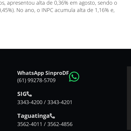
os, apresentou alta de 0,36% em agosto, sendo o
,45%). No ano, o INPC acumula alta de 1,16% e,
WhatsApp SinproDF
(61) 99278-5709
SIG
3343-4200 / 3343-4201
Taguatinga
3562-4011 / 3562-4856