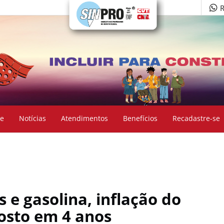
R
e
Notícias
Atendimentos
Benefícios
Recadastre-se
 e gasolina, inflação do
osto em 4 anos