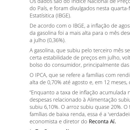
Os dados são do Índice Nacional de Preço
do País, e foram divulgados nesta quarta-fe
Estatísitica (IBGE).
De acordo com o IBGE, a inflação de agos
da gasolina foi a mais alta para o mês d
a julho (0,36%).
A gasolina, que subiu pelo terceiro mês s
certa estabilidade de preços em julho, v
bolso do consumidor, principalmente das 
O IPCA, que se refere a famílias com ren
alta de 0,70% até agosto e, em 12 meses, 
“Enquanto a taxa de inflação acumulada 
despesas relacionado à Alimentação subiu
subiu 6,10%. O arroz subiu quase 20%. O 
famílias de baixa renda, essa é a ‘verdade
economista e diretor do
Reconta Aí.