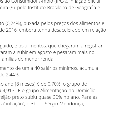
s ao Consumidor Amplo (IPCA), inflação oficial
ira (9), pelo Instituto Brasileiro de Geografia e
to (0,24%), puxada pelos preços dos alimentos e
esde 2016, embora tenha desacelerado em relação
eguido, e os alimentos, que chegaram a registrar
oltaram a subir em agosto e pesaram mais no
famílias de menor renda.
dimento de um a 40 salários mínimos, acumula
de 2,44%.
no ano [8 meses] é de 0,70%, o grupo de
 4,91%. E o grupo Alimentação no Domicílio
feijão preto subiu quase 30% no ano. Para as
ira’ inflação”, destaca Sérgio Mendonça,