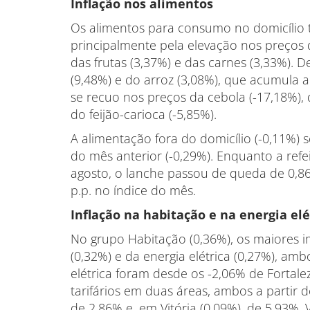
Inflação nos alimentos
Os alimentos para consumo no domicílio t
principalmente pela elevação nos preços d
das frutas (3,37%) e das carnes (3,33%). D
(9,48%) e do arroz (3,08%), que acumula al
se recuo nos preços da cebola (-17,18%), d
do feijão-carioca (-5,85%).
A alimentação fora do domicílio (-0,11%
do mês anterior (-0,29%). Enquanto a ref
agosto, o lanche passou de queda de 0,86
p.p. no índice do mês.
Inflação na habitação e na energia elé
No grupo Habitação (0,36%), os maiores i
(0,32%) e da energia elétrica (0,27%), amb
elétrica foram desde os -2,06% de Fortale
tarifários em duas áreas, ambos a partir d
de 2,86% e, em Vitória (0,09%), de 5,93%. 