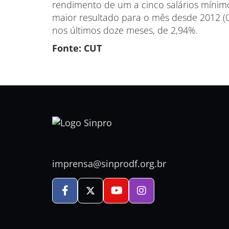
rendimento de um a cinco salários mínim
maior resultado para o mês desde 2012 (0
nos últimos doze meses, de 2,94%.
Fonte: CUT
imprensa@sinprodf.org.br