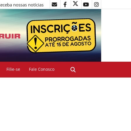
eceba nossas notícias
Filie-se
Fale Conosco